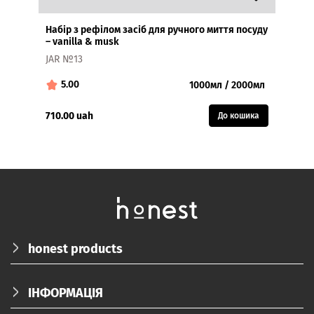
Набір з рефілом засіб для ручного миття посуду
Конди
– vanilla & musk
JAR f
JAR №13
5.00
5.
1000мл / 2000мл
710.00 uah
133.0
До кошика
honest products
ПРО НАС
ІНФОРМАЦІЯ
КАТАЛОГ