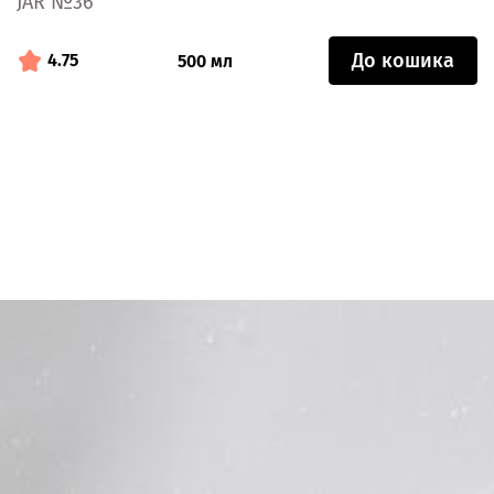
JAR №36
До кошика
4.75
500 мл