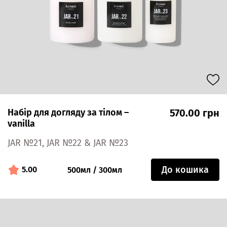
Набір для догляду за тілом –
570.00 грн
vanilla
JAR №21, JAR №22 & JAR №23
До кошика
5.00
500мл / 300мл