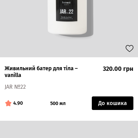
Живильний батер для тіла –
320.00 грн
vanilla
JAR №22
До кошика
4.90
500 мл