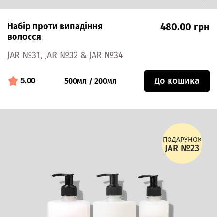
Набір проти випадіння
480.00 грн
волосся
JAR №31, JAR №32 & JAR №34
До кошика
5.00
500мл / 200мл
ПОДАРУНОК
JAR №23