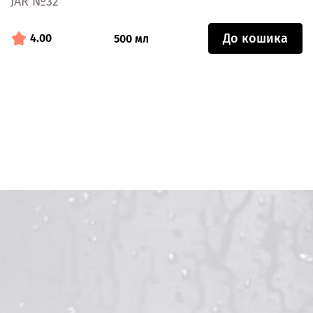
JAR №32
До кошика
4.00
500 мл