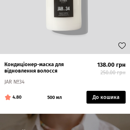
Кондиціонер-маска для
138.00 грн
відновлення волосся
250.00 грн
JAR №34
До кошика
4.80
500 мл