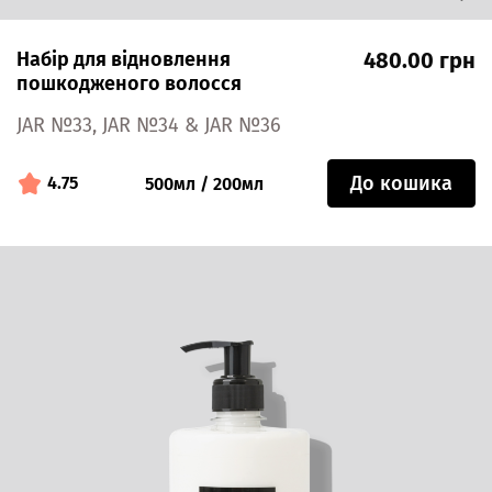
Набір для відновлення
480.00 грн
пошкодженого волосся
JAR №33, JAR №34 & JAR №36
До кошика
4.75
500мл / 200мл