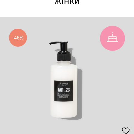
ЖІНКИ
-46%