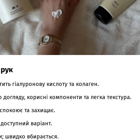
 рук
тить гіалуронову кислоту та колаген.
догляду, корисні компоненти та легка текстура.
аспокоює та захищає.
 доступний варіант.
и; швидко вбирається.