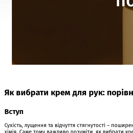
п
Як вибрати крем для рук: порів
Вступ
Сухість, лущення та відчуття стягнутості – пошире
хімія. Саме тому важливо розуміти, як вибрати кр