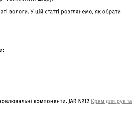
і вологи. У цій статті розглянемо, як обрати
и:
ідновлювальні компоненти. JAR №12
Крем для рук та