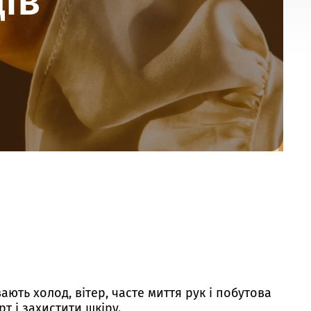
ів
ають холод, вітер, часте миття рук і побутова
т і захистити шкіру.