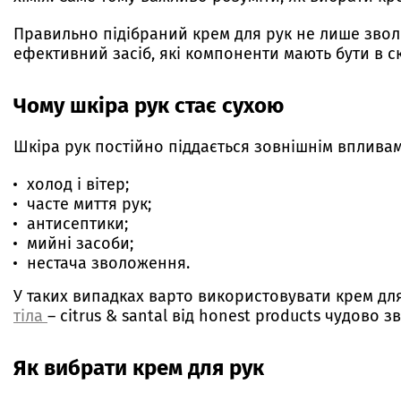
Правильно підібраний крем для рук не лише зволож
ефективний засіб, які компоненти мають бути в с
Чому шкіра рук стає сухою
Шкіра рук постійно піддається зовнішнім вплива
холод і вітер;
часте миття рук;
антисептики;
мийні засоби;
нестача зволоження.
У таких випадках варто використовувати крем для
тіла
– citrus & santal від honest products чудово з
Як вибрати крем для рук