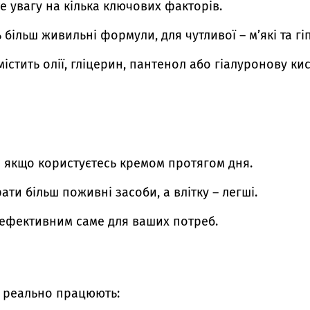
е увагу на кілька ключових факторів.
ь більш живильні формули, для чутливої – м’які та гі
істить олії, гліцерин, пантенол або гіалуронову ки
о якщо користуєтесь кремом протягом дня.
ти більш поживні засоби, а влітку – легші.
е ефективним саме для ваших потреб.
і реально працюють: