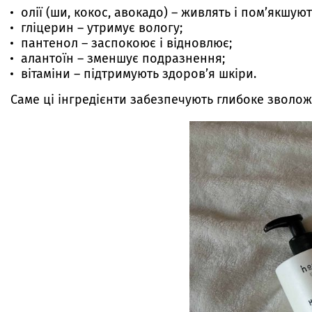
олії (ши, кокос, авокадо) – живлять і пом’якшую
гліцерин – утримує вологу;
пантенол – заспокоює і відновлює;
алантоїн – зменшує подразнення;
вітаміни – підтримують здоров’я шкіри.
Саме ці інгредієнти забезпечують глибоке зволож