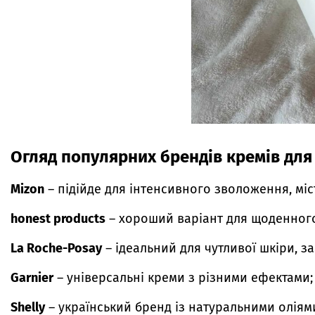
Огляд популярних брендів кремів для
Mizon
– підійде для інтенсивного зволоження, міс
honest products
– хороший варіант для щоденного 
La Roche-Posay
– ідеальний для чутливої шкіри, з
Garnier
– універсальні креми з різними ефектами;
Shelly
– український бренд із натуральними оліям