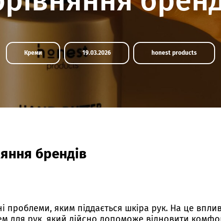
орівняння бренд
Креми
19.03.2026
honest products
няння брендів
ні проблеми, яким піддається шкіра рук. На це вплив
ем для рук, який дійсно допоможе відновити комфор