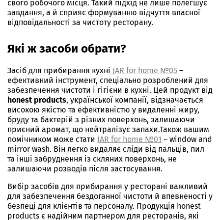
свого робочого місця. Такий підхід не лише полегшує
завдання, а й сприяє формуванню відчуття власної
відповідальності за чистоту ресторану.
Які ж засоби обрати?
Засіб для прибирання кухні
JAR for home №05
–
ефективний інструмент, спеціально розроблений для
забезпечення чистоти і гігієни в кухні. Цей продукт від
honest products
, української компанії, відзначається
високою якістю та ефективністю у видаленні жиру,
бруду та бактерій з різних поверхонь, залишаючи
приєний аромат, що нейтралізує запахи
.
Також вашим
помічником може стати
JAR for home №01
– window and
mirror wash. Він легко видаляє сліди від пальців, пил
та інші забруднення із скляних поверхонь, не
залишаючи розводів після застосування.
Вибір засобів для прибирання у ресторані важливий
для забезпечення бездоганної чистоти й впевненості у
безпеці для клієнтів та персоналу. Продукція honest
products є надійним партнером для ресторанів, які