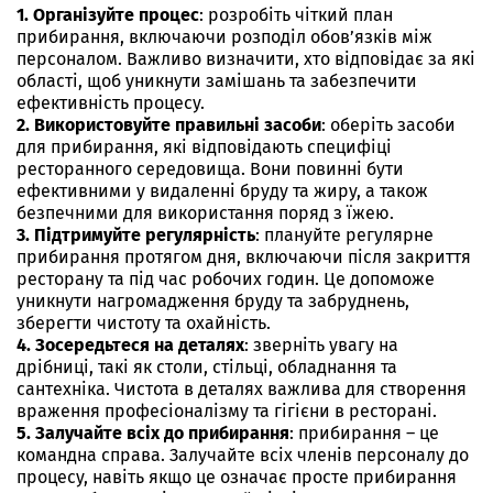
1. Організуйте процес
: розробіть чіткий план
прибирання, включаючи розподіл обов’язків між
персоналом. Важливо визначити, хто відповідає за які
області, щоб уникнути замішань та забезпечити
ефективність процесу.
2. Використовуйте правильні засоби
: оберіть засоби
для прибирання, які відповідають специфіці
ресторанного середовища. Вони повинні бути
ефективними у видаленні бруду та жиру, а також
безпечними для використання поряд з їжею.
3. Підтримуйте регулярність
: плануйте регулярне
прибирання протягом дня, включаючи після закриття
ресторану та під час робочих годин. Це допоможе
уникнути нагромадження бруду та забруднень,
зберегти чистоту та охайність.
4. Зосередьтеся на деталях
: зверніть увагу на
дрібниці, такі як столи, стільці, обладнання та
сантехніка. Чистота в деталях важлива для створення
враження професіоналізму та гігієни в ресторані.
5. Залучайте всіх до прибирання
: прибирання – це
командна справа. Залучайте всіх членів персоналу до
процесу, навіть якщо це означає просте прибирання