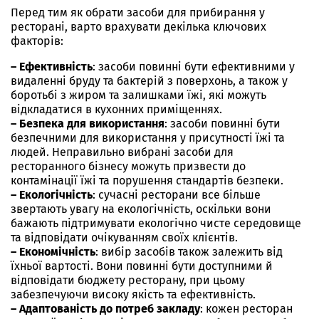
Перед тим як обрати засоби для прибирання у
ресторані, варто врахувати декілька ключових
факторів:
– Ефективність
: засоби повинні бути ефективними у
видаленні бруду та бактерій з поверхонь, а також у
боротьбі з жиром та залишками їжі, які можуть
відкладатися в кухонних приміщеннях.
– Безпека для використання
: засоби повинні бути
безпечними для використання у присутності їжі та
людей. Неправильно вибрані
засоби для
ресторанного бізнесу
можуть призвести до
контамінації їжі та порушення стандартів безпеки.
– Екологічність
: сучасні ресторани все більше
звертають увагу на екологічність, оскільки вони
бажають підтримувати екологічно чисте середовище
та відповідати очікуванням своїх клієнтів.
– Економічність
: вибір засобів також залежить від
їхньої вартості. Вони повинні бути доступними й
відповідати бюджету ресторану, при цьому
забезпечуючи високу якість та ефективність.
– Адаптованість до потреб закладу
: кожен ресторан