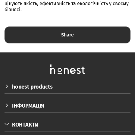
цінують якість, ефективність та екологічність у своєму
бізнесі.
Share
honest products
ПРО НАС
ІНФОРМАЦІЯ
КАТАЛОГ
ДОСТАВКА/ОПЛАТА/ПОВЕРНЕННЯ
БЛОГ
КОНТАКТИ
КОРПОРАТИВНІ ПОДАРУНКИ
FAQ