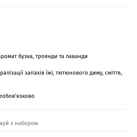
аромат бузка, троянди та лаванди
ралізації запахів їжі, тютюнового диму, сміття,
еобов'язково
жуй з набором