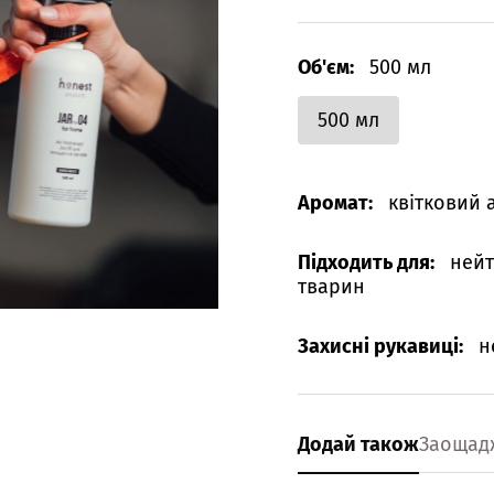
Об'єм:
500 мл
500 мл
Аромат:
квітковий 
Підходить для:
нейт
тварин
Захисні рукавиці:
н
Додай також
Заощад