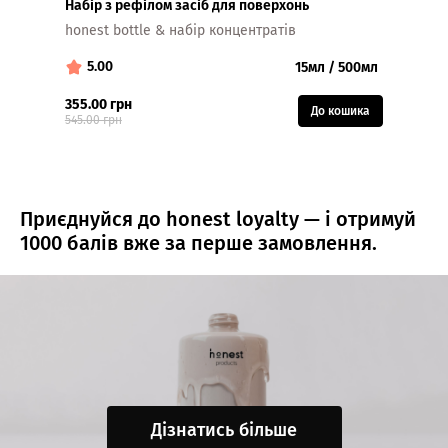
Набір з рефілом засіб для поверхонь
Засіб 
honest bottle & набір концентратів
JAR f
5.00
5.
15мл / 500мл
355.00 грн
200.0
До кошика
545.00 грн
Приєднуйся до honest loyalty — і отримуй
1000 балів вже за перше замовлення.
Дізнатись більше