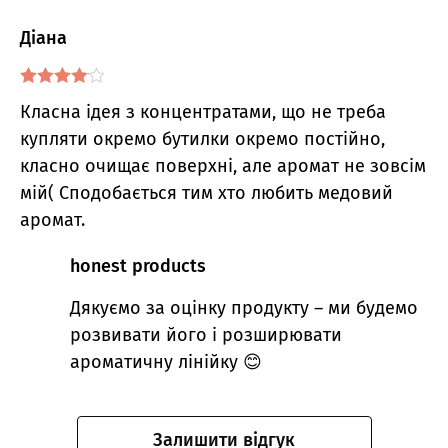
Діана
Оцінено
Класна ідея з концентратами, що не треба
в
4
з 5
купляти окремо бутилки окремо постійно,
класно очищає поверхні, але аромат не зовсім
мій( Сподобається тим хто любить медовий
аромат.
honest products
Дякуємо за оцінку продукту – ми будемо
розвивати його і розширювати
ароматичну лінійку 😊
Залишити відгук