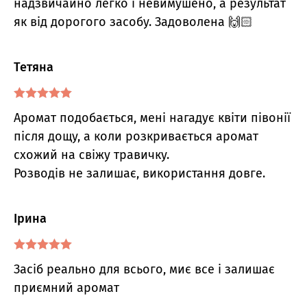
надзвичайно легко і невимушено, а результат
як від дорогого засобу. Задоволена 🙌🏻
Тетяна
Оцінено в
5
Аромат подобається, мені нагадує квіти півонії
з 5
після дощу, а коли розкривається аромат
схожий на свіжу травичку.
Розводів не залишає, використання довге.
Ірина
Оцінено в
5
Засіб реально для всього, миє все і залишає
з 5
приємний аромат