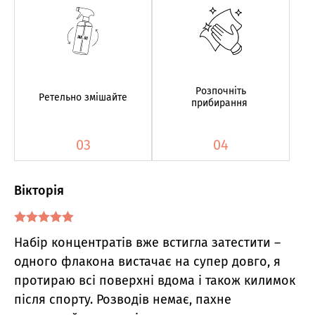
Розпочніть
Ретельно змішайте
прибирання
03
04
Вікторія
Оцінено в
5
Набір концентратів вже встигла затестити –
з 5
одного флакона вистачає на супер довго, я
протираю всі поверхні вдома і також килимок
після спорту. Розводів немає, пахне