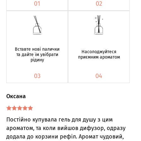
01
02
Вставте нові палички
Насолоджуйтеся
та дайте їм увібрати
приємним ароматом
рідину
03
04
Оксана
Оцінено в
5
Постійно купувала гель для душу з цим
з 5
ароматом, та коли вийшов дифузор, одразу
додала до корзини рефіл. Аромат чудовий,