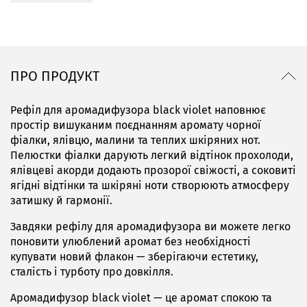
ПРО ПРОДУКТ
Рефіл для аромадифузора black violet наповнює
простір вишуканим поєднанням аромату чорної
фіалки, ялівцю, малини та теплих шкіряних нот.
Пелюстки фіалки дарують легкий відтінок прохолоди,
ялівцеві акорди додають прозорої свіжості, а соковиті
ягідні відтінки та шкіряні ноти створюють атмосферу
затишку й гармонії.
Завдяки рефілу для аромадифузора ви можете легко
поновити улюблений аромат без необхідності
купувати новий флакон — зберігаючи естетику,
сталість і турботу про довкілля.
Аромадифузор black violet — це аромат спокою та