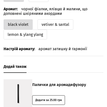
Аромат:
чорної фіалки, ялівцю й малини, що
доповнені шкіряними акордами
black violet
vetiver & santal
lemon & ylang ylang
Настрій аромату:
аромат затишку й гармонії
Додай також
Палички для аромадифузору
Додати за 25.00 грн