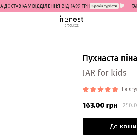
ТАВКА У ВІДДІЛЕННЯ ВІД 1499 ГРН
ГАРАН
Пухнаста піна
JAR for kids
1 відгу
163.00 грн
250.
До коши