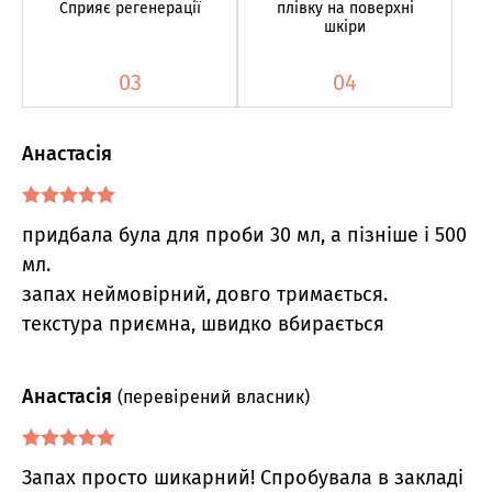
Сприяє регенерації
плівку на поверхні
шкіри
03
04
Анастасія
Оцінено в
5
придбала була для проби 30 мл, а пізніше і 500
з 5
мл.
запах неймовірний, довго тримається.
текстура приємна, швидко вбирається
Анастасія
(перевірений власник)
Оцінено в
5
Запах просто шикарний! Спробувала в закладі
з 5