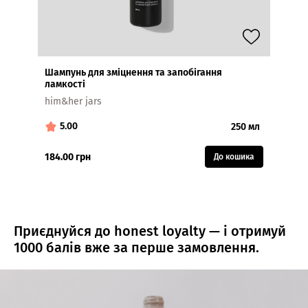
Шампунь для зміцнення та запобігання
Крем-
ламкості
JAR №
him&her jars
5.00
4.
250 мл
184.00 грн
250.0
До кошика
Приєднуйся до honest loyalty — і отримуй
1000 балів вже за перше замовлення.