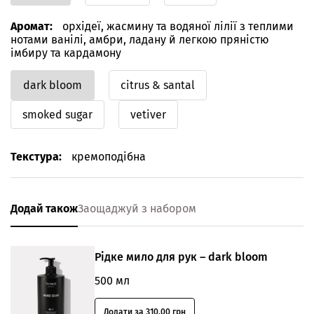
Аромат:
орхідеї, жасмину та водяної лілії з теплими
нотами ванілі, амбри, ладану й легкою пряністю
імбиру та кардамону
dark bloom
citrus & santal
smoked sugar
vetiver
Текстура:
кремоподібна
Додай також
Заощаджуй з набором
Рідке мило для рук – dark bloom
500 мл
Додати за 310.00 грн