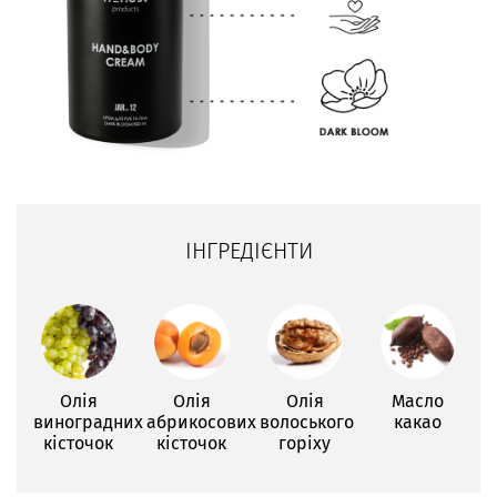
ІНГРЕДІЄНТИ
Олія
Олія
Олія
Масло
виноградних
абрикосових
волоського
какао
кісточок
кісточок
горіху