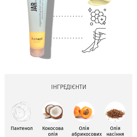
ІНГРЕДІЄНТИ
Пантенол
Кокосова
Олія
Олія
олія
абрикосових
насіння