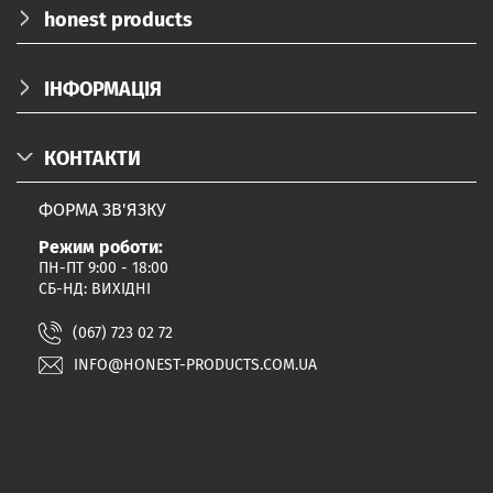
honest products
ПРО НАС
ІНФОРМАЦІЯ
КАТАЛОГ
ДОСТАВКА/ОПЛАТА/ПОВЕРНЕННЯ
БЛОГ
КОНТАКТИ
КОРПОРАТИВНІ ПОДАРУНКИ
FAQ
ФОРМА ЗВ'ЯЗКУ
ПАРТНЕРАМ
Режим роботи:
ДОГОВІР ПУБЛІЧНОЇ ОФЕРТИ
ПН-ПТ 9:00 - 18:00
ПОЛІТИКА КОНФІДЕНЦІЙНОСТІ
СБ-НД: ВИХІДНІ
ПРОГРАМА ЛОЯЛЬНОСТІ
(067) 723 02 72
ПРАВИЛА ТА УМОВИ ПРОГРАМИ ЛОЯЛЬНОСТІ
INFO@HONEST-PRODUCTS.COM.UA
Ми використовуємо файли cookie.
Продовжуючи будь-яке подальше
використання сайту, ви погоджуєтеся з цим.
Дізнатись більше.