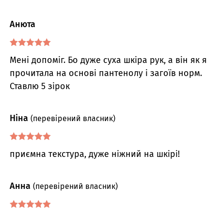
Анюта
Оцінено в
5
Мені допоміг. Бо дуже суха шкіра рук, а він як я
з 5
прочитала на основі пантенолу і загоїв норм.
Ставлю 5 зірок
Ніна
(перевірений власник)
Оцінено в
5
приємна текстура, дуже ніжний на шкірі!
з 5
Анна
(перевірений власник)
Оцінено в
5