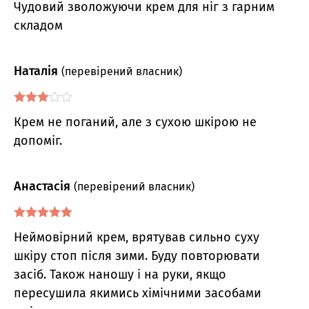
Чудовий зволожуючи крем для ніг з гарним
з 5
складом
Наталія
(перевірений власник)
Оцінено
Крем не поганий, але з сухою шкірою не
в
3
з 5
допоміг.
Анастасія
(перевірений власник)
Оцінено в
5
Неймовірний крем, врятував сильно суху
з 5
шкіру стоп після зими. Буду повторювати
засіб. Також наношу і на руки, якщо
пересушила якимись хімічними засобами