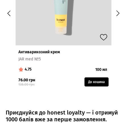
Антиварикозний крем
Зволо
JAR med №5
JAR №
4.75
4.
100 мл
76.00 грн
85.00
До кошика
138.00 грн
Приєднуйся до honest loyalty — і отримуй
1000 балів вже за перше замовлення.