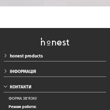
honest products
ПРО НАС
ІНФОРМАЦІЯ
КАТАЛОГ
ДОСТАВКА/ОПЛАТА/ПОВЕРНЕННЯ
БЛОГ
КОНТАКТИ
КОРПОРАТИВНІ ПОДАРУНКИ
FAQ
ФОРМА ЗВ'ЯЗКУ
ПАРТНЕРАМ
Режим роботи:
ДОГОВІР ПУБЛІЧНОЇ ОФЕРТИ