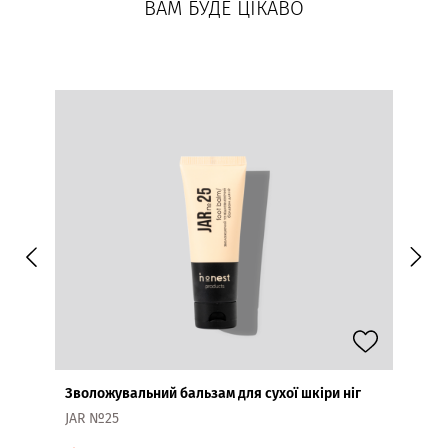
ВАМ БУДЕ ЦІКАВО
-45
Зволожувальний бальзам для сухої шкіри ніг
Реген
JAR №25
JAR m