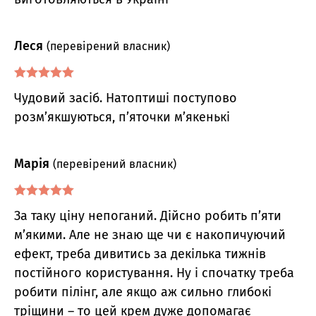
Леся
(перевірений власник)
Оцінено в
5
Чудовий засіб. Натоптиші поступово
з 5
розм’якшуються, п’яточки м’якенькі
Марія
(перевірений власник)
Оцінено в
5
За таку ціну непоганий. Дійсно робить п’яти
з 5
м’якими. Але не знаю ще чи є накопичуючий
ефект, треба дивитись за декілька тижнів
постійного користування. Ну і спочатку треба
робити пілінг, але якщо аж сильно глибокі
тріщини – то цей крем дуже допомагає