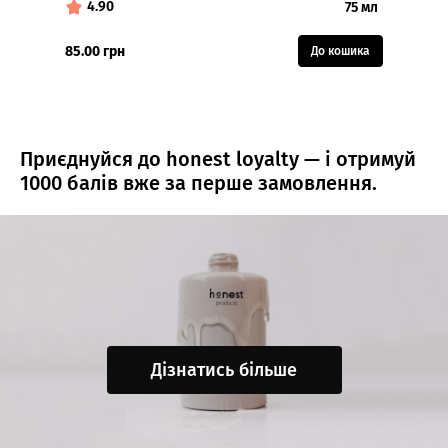
4.90
4.7
75 мл
70.00 
85.00 грн
До кошика
127.00 
Приєднуйся до honest loyalty — і отримуй
1000 балів вже за перше замовлення.
Дізнатись більше