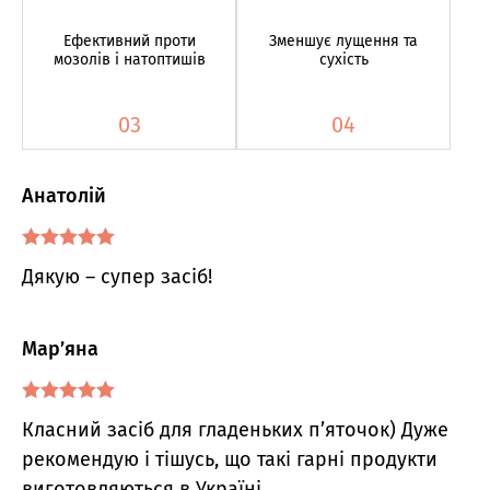
Ефективний проти
Зменшує лущення та
мозолів і натоптишів
сухість
03
04
Анатолій
Оцінено в
5
Дякую – супер засіб!
з 5
Марʼяна
Оцінено в
5
Класний засіб для гладеньких пʼяточок) Дуже
з 5
рекомендую і тішусь, що такі гарні продукти
виготовляються в Україні