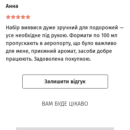
Анна
Оцінено в
5
Набір виявися дуже зручний для подорожей —
з 5
усе необхідне під рукою. Формати по 100 мл
пропускають в аеропорту, що було важливо
для мене, приємний аромат, засоби добре
працюють. Задоволена покупкою.
Залишити відгук
ВАМ БУДЕ ЦІКАВО