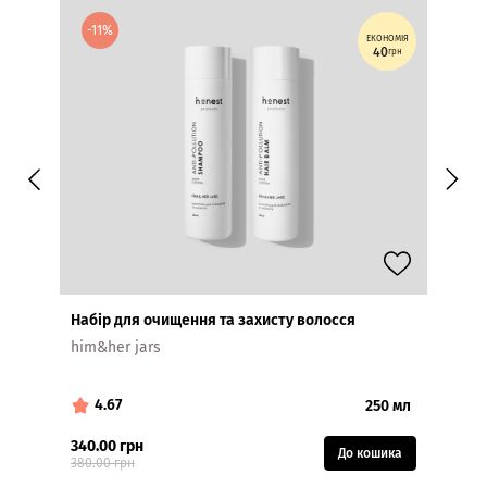
-11%
ЕКОНОМІЯ
40
грн
Набір для очищення та захисту волосся
Набір 
him&her jars
JAR №
4.67
5.
250 мл
340.00 грн
570.0
До кошика
380.00 грн