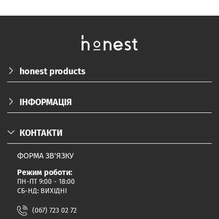
honest products
ПРО НАС
ІНФОРМАЦІЯ
КАТАЛОГ
ДОСТАВКА/ОПЛАТА/ПОВЕРНЕННЯ
БЛОГ
КОНТАКТИ
КОРПОРАТИВНІ ПОДАРУНКИ
FAQ
ФОРМА ЗВ'ЯЗКУ
ПАРТНЕРАМ
Режим роботи:
ДОГОВІР ПУБЛІЧНОЇ ОФЕРТИ
ПН-ПТ 9:00 - 18:00
ПОЛІТИКА КОНФІДЕНЦІЙНОСТІ
СБ-НД: ВИХІДНІ
ПРОГРАМА ЛОЯЛЬНОСТІ
(067) 723 02 72