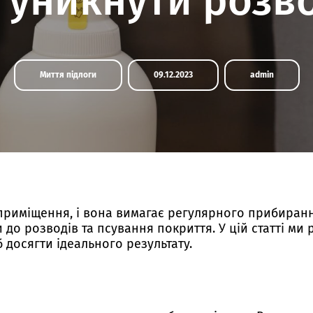
 уникнути розво
Миття підлоги
09.12.2023
admin
приміщення, і вона вимагає регулярного прибирання
до розводів та псування покриття. У цій статті ми 
досягти ідеального результату.