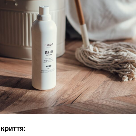
окриття
: