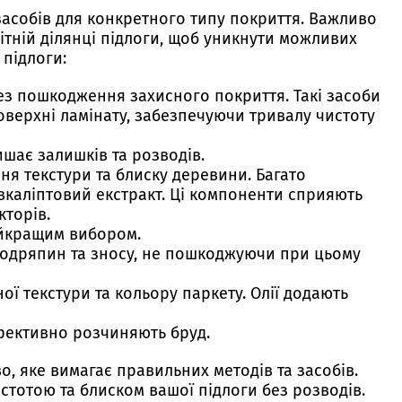
засобів для конкретного типу покриття. Важливо
тній ділянці підлоги, щоб уникнути можливих
 підлоги:
з пошкодження захисного покриття. Такі засоби
оверхні ламінату, забезпечуючи тривалу чистоту
ишає залишків та розводів.
ня текстури та блиску деревини. Багато
 евкаліптовий екстракт. Ці компоненти сприяють
кторів.
айкращим вибором.
 подряпин та зносу, не пошкоджуючи при цьому
ї текстури та кольору паркету. Олії додають
фективно розчиняють бруд.
, яке вимагає правильних методів та засобів.
тотою та блиском вашої підлоги без розводів.