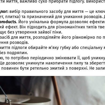
и миття, важливо сухо прибрати підлогу. Викорис
лог:
вибір правильного засобу для миття — це ключ
ет, плитка) та призначений для уникання розводів.
products
. Його унікальна формула дозволяє ефекти
ефект. Він підходить для різноманітних типів твер
ує без утворення зайвої піни.
асіб для миття, розподіляйте його рівномірно по 
ення розводів.
иття підлоги обирайте м’яку губку або спеціальну
без подряпин.
, то потрібно періодично змінювати її, щоб уник
Це дозволяє уникнути накопичення пилу та зберегти
я повинен бути ретельно змитий з поверхні. Не зал