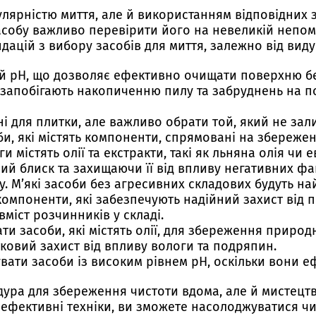
улярністю миття, але й використанням відповідних 
асобу важливо перевірити його на невеликій непомі
ацій з вибору засобів для миття, залежно від виду
й pH, що дозволяє ефективно очищати поверхню бе
і запобігають накопиченню пилу та забруднень на п
і для плитки, але важливо обрати той, який не зал
и, які містять компоненти, спрямовані на збережен
и містять олії та екстракти, такі як льняна олія чи
й блиск та захищаючи її від впливу негативних фа
. М’які засоби без агресивних складових будуть н
компоненти, які забезпечують надійний захист від
міст розчинників у складі.
 засоби, які містять олії, для збереження природно
тковий захист від впливу вологи та подряпин.
ати засоби із високим рівнем pH, оскільки вони е
ура для збереження чистоти вдома, але й мистецтво
ефективні техніки, ви зможете насолоджуватися чис