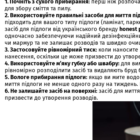
1. Почніть
з сухого прибирання:
перш ніж розпочат
для збору сміття та пилу.
2. Використовуйте правильні засоби для миття
під
підходить для вашого типу підлоги (ламінат, парк
засіб для підлоги від українського бренду
honest 
одночасно забезпечуючи надійний дезінфекційний 
чи мармур та не залишає розводів та швидко очищ
3. Застосовуйте рівномірний тиск:
коли наносите з
нанесення, оскільки це може призвести до утвор
4. Використовуйте м’яку губку або швабру:
для вим
рівномірно розподілити засіб та видаляють бруд 
5. Вологе прибирання підлоги:
якщо ви мите водою
миття підлоги не менше одного разу на тиждень. 
6. Не залишайте засіб на поверхні:
засіб для митт
призвести до утворення розводів.