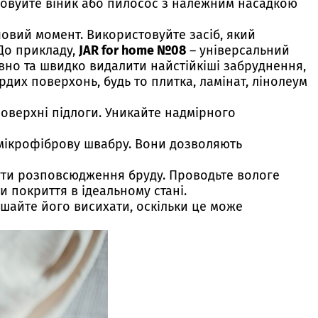
товуйте віник або пилосос з належним насадкою
овий момент. Використовуйте засіб, який
 До прикладу,
JAR for home №08
– універсальний
вно та швидко видалити найстійкіші забруднення,
дих поверхонь, будь то плитка, ламінат, лінолеум
поверхні підлоги. Уникайте надмірного
 мікрофіброву швабру. Вони дозволяють
нути розповсюдження бруду. Проводьте вологе
 покриття в ідеальному стані.
ишайте його висихати, оскільки це може