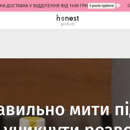
ТАВКА У ВІДДІЛЕННЯ ВІД 1499 ГРН
ГАРАН
авильно мити пі