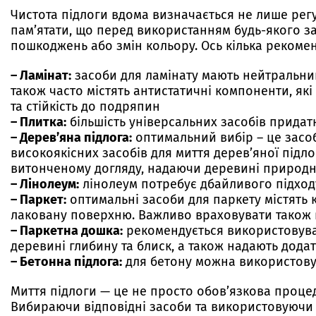
Чистота підлоги вдома визначається не лише рег
пам’ятати, що перед використанням будь-якого з
пошкоджень або змін кольору. Ось кілька рекоменд
– Ламінат:
засоби для ламінату мають нейтральни
також часто містять антистатичні компоненти, як
та стійкість до подряпин
– Плитка:
більшість універсальних засобів придатн
– Дерев’яна підлога:
оптимальний вибір – це засоб
високоякісних засобів для миття дерев’яної підлог
витонченому догляду, надаючи деревині природни
– Лінолеум:
лінолеум потребує дбайливого підходу
– Паркет:
оптимальні засоби для паркету містять 
лаковану поверхню. Важливо враховувати також в
– Паркетна дошка:
рекомендується використовувати
деревині глибину та блиск, а також надають дода
– Бетонна підлога:
для бетону можна використовув
Миття підлоги — це не просто обов’язкова процед
Вибираючи відповідні засоби та використовуючи 