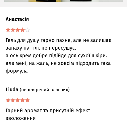
Анастасія
Оцінено
Гель для душу гарно пахне, але не залишає
в
4
з 5
запаху на тілі. не пересушує.
а ось крем добре підійде для сухої шкіри.
але мені, на жаль, не зовсім підходить така
формула
Liuda
(перевірений власник)
Оцінено в
5
Гарний аромат та присутній ефект
з 5
зволоження