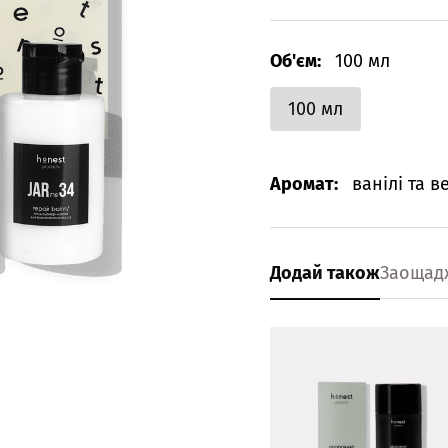
Об'єм:
100 мл
100 мл
Аромат:
ванілі та 
Додай також
Заощад