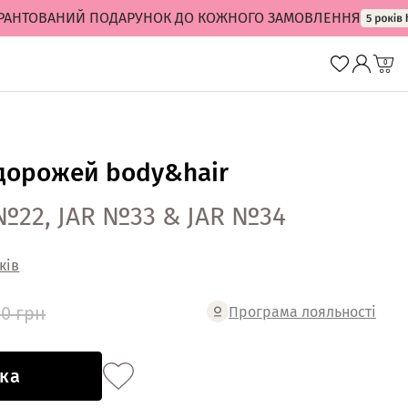
ТОВАНИЙ ПОДАРУНОК ДО КОЖНОГО ЗАМОВЛЕННЯ
0
дорожей body&hair
 №22, JAR №33 & JAR №34
ків
00 грн
Програма лояльності
ка