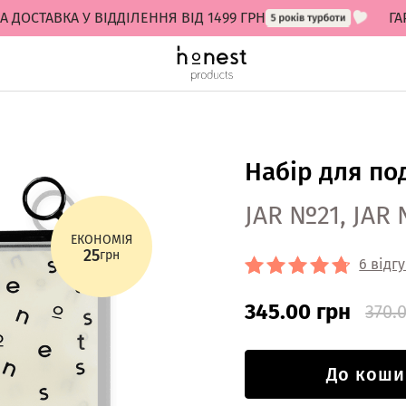
ТАВКА У ВІДДІЛЕННЯ ВІД 1499 ГРН
ГАРАН
Набір для по
JAR №21, JAR
ЕКОНОМІЯ
25
грн
6 відгу
345.00 грн
370.
До коши