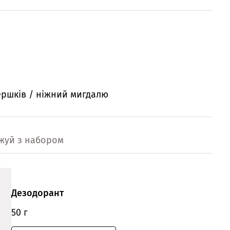
вершків / ніжний мигдалю
жуй з набором
Дезодорант
50 г