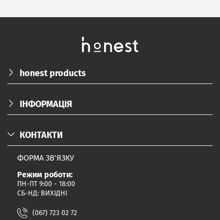
honest products
ПРО НАС
ІНФОРМАЦІЯ
КАТАЛОГ
ДОСТАВКА/ОПЛАТА/ПОВЕРНЕННЯ
БЛОГ
КОНТАКТИ
КОРПОРАТИВНІ ПОДАРУНКИ
FAQ
ФОРМА ЗВ'ЯЗКУ
ПАРТНЕРАМ
Режим роботи:
ДОГОВІР ПУБЛІЧНОЇ ОФЕРТИ
ПН-ПТ 9:00 - 18:00
ПОЛІТИКА КОНФІДЕНЦІЙНОСТІ
СБ-НД: ВИХІДНІ
ПРОГРАМА ЛОЯЛЬНОСТІ
(067) 723 02 72