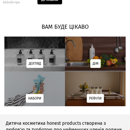
500.00 грн
ВАМ БУДЕ ЦІКАВО
ДОГЛЯД
ДІМ
НАБОРИ
РЕФІЛИ
Дитяча косметика honest products створена з
любов’ю та турботою про найменших членів родини.