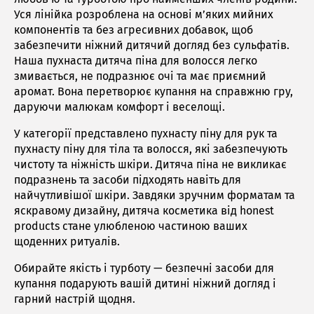
Уся лінійка розроблена на основі м’яких мийних
компонентів та без агресивних добавок, щоб
забезпечити ніжний дитячий догляд без сульфатів.
Наша пухнаста дитяча піна для волосся легко
змивається, не подразнює очі та має приємний
аромат. Вона перетворює купання на справжню гру,
даруючи малюкам комфорт і веселощі.
У категорії представлено пухнасту піну для рук та
пухнасту піну для тіла та волосся, які забезпечують
чистоту та ніжність шкіри. Дитяча піна не викликає
подразнень та засоби підходять навіть для
найчутливішої шкіри. Завдяки зручним форматам та
яскравому дизайну, дитяча косметика від honest
products стане улюбленою частиною ваших
щоденних ритуалів.
Обирайте якість і турботу — безпечні засоби для
купання подарують вашій дитині ніжний догляд і
гарний настрій щодня.